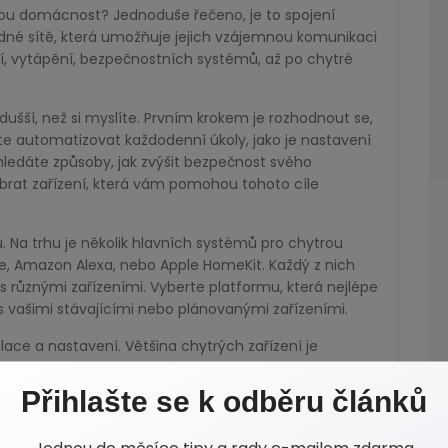
rou domácnost? Jednoduše řečeno, je to spojení
dné sítě, která umožňuje jejich vzájemnou komunikaci
í, vytápění, bezpečnostních systémů, až po chytré
šší, než si myslíte. Prvním krokem je rozhodnout se,
e automatizovat každodenní úkoly, jako je nastavení
ledáte způsoby, jak zvýšit bezpečnost svého
brat zařízení, která vám pomohou tohoto cíle
 Na trhu je několik hlavních systémů pro chytrou
e, Amazon Alexa, nebo Apple HomeKit. Každý z nich
 s různými zařízeními. Vyberte platformu, která nejlépe
s vašimi stávajícími nebo plánovanými zařízeními.
alace a nastavení. Většina chytrých zařízení je
snadno se instalovala. Mnoho z nich lze jednoduše
 aplikace na vašem chytrém telefonu.
Přihlašte se k odběru článků
Jednou do měsíce tipy a rady e-mailem zdarma