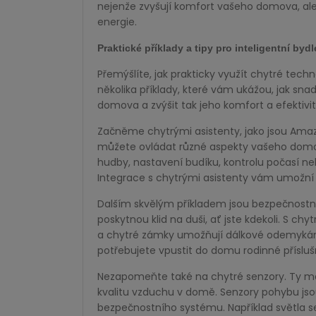
nejenže zvyšují komfort vašeho domova, ale
energie.
Praktické příklady a tipy pro inteligentní bydl
Přemýšlíte, jak prakticky využít chytré tec
několika příklady, které vám ukážou, jak sna
domova a zvýšit tak jeho komfort a efektivit
Začněme chytrými asistenty, jako jsou Amaz
můžete ovládat různé aspekty vašeho domo
hudby, nastavení budíku, kontrolu počasí n
Integrace s chytrými asistenty vám umožní v
Dalším skvělým příkladem jsou bezpečnostn
poskytnou klid na duši, ať jste kdekoli. S 
a chytré zámky umožňují dálkové odemykání a
potřebujete vpustit do domu rodinné přísluš
Nezapomeňte také na chytré senzory. Ty mo
kvalitu vzduchu v domě. Senzory pohybu jso
bezpečnostního systému. Například světla 