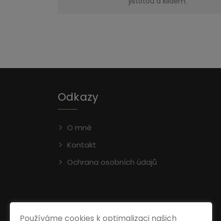
jistotou a klidem.
Odkazy
O mně
Kontakt
Ochrana osobních údajů
Používáme cookies k optimalizaci našich