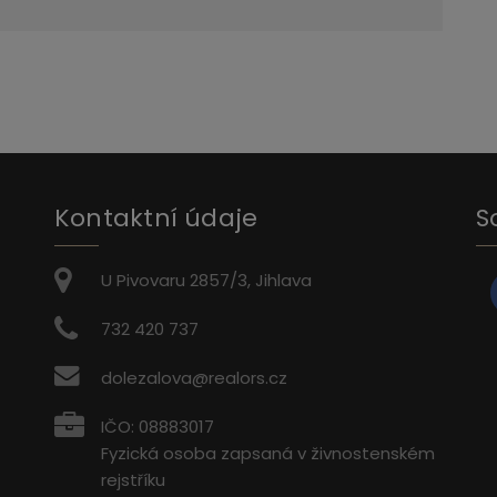
Kontaktní údaje
S
U Pivovaru 2857/3, Jihlava
732 420 737
dolezalova@realors.cz
IČO: 08883017
Fyzická osoba zapsaná v živnostenském
rejstříku