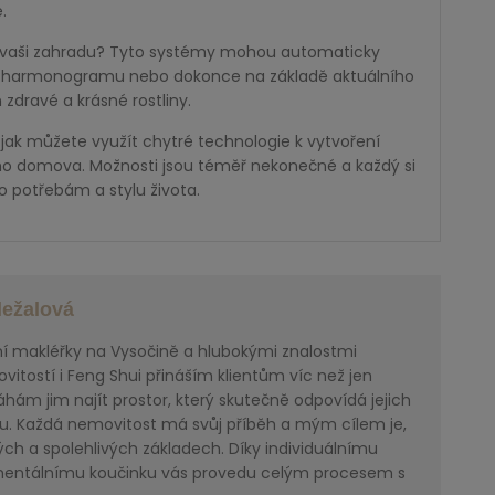
.
o vaši zahradu? Tyto systémy mohou automaticky
o harmonogramu nebo dokonce na základě aktuálního
dravé a krásné rostliny.
 jak můžete využít chytré technologie k vytvoření
ího domova. Možnosti jsou téměř nekonečné a každý si
o potřebám a stylu života.
ležalová
ní makléřky na Vysočině a hlubokými znalostmi
itostí i Feng Shui přináším klientům víc než jen
ám jim najít prostor, který skutečně odpovídá jejich
u. Každá nemovitost má svůj příběh a mým cílem je,
ch a spolehlivých základech. Díky individuálnímu
mentálnímu koučinku vás provedu celým procesem s