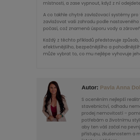
místnosti, a zase vypnout, když z ní odejdete
A co takhle chytré zavlažovací systémy pr
zavlažovat vaši zahradu podle nastavenéh
počasí, což znamená úsporu vody a zároveň z
Každý z těchto příkladů představuje způsob,
efektivnějšího, bezpečnějšího a pohodlnějš
může vybrat to, co mu nejlépe vyhovuje jeh
Autor:
Pavla Anna Do
S oceněním nejlepší realit
stavebnictví, odhadu nemov
prodej nemovitostí – pomáh
potřebám a životnímu styl
aby ten váš začal na pevný
přístupu, zkušenostem a 