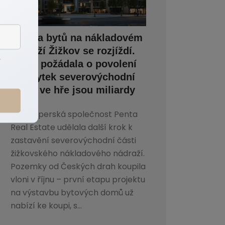
Stavba bytů na nákladovém
nádraží Žižkov se rozjíždí.
h
Penta požádala o povolení
na zbytek severovýchodní
části, ve hře jsou miliardy
Developerská společnost Penta
Real Estate udělala další krok k
zastavění severovýchodní části
žižkovského nákladového nádraží.
Pozemky od Českých drah koupila
vloni v říjnu – první etapu projektu
na výstavbu bytových domů už
nabízí ke koupi, s...