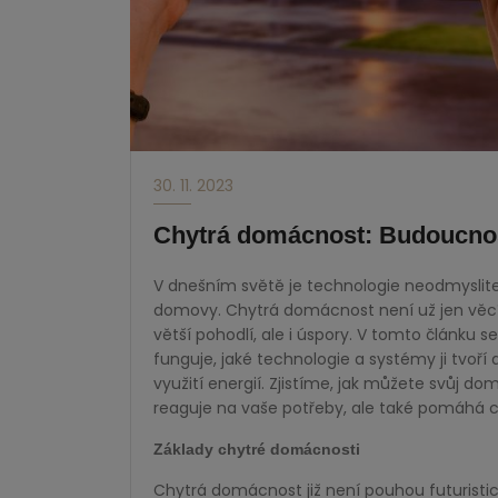
30. 11. 2023
Chytrá domácnost: Budoucnost
V dnešním světě je technologie neodmysliteln
domovy. Chytrá domácnost není už jen věcí b
větší pohodlí, ale i úspory. V tomto článku
funguje, jaké technologie a systémy ji tvoří
využití energií. Zjistíme, jak můžete svůj do
reaguje na vaše potřeby, ale také pomáhá chr
Základy chytré domácnosti
Chytrá domácnost již není pouhou futuristic