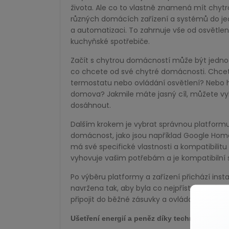
života. Ale co to vlastně znamená mít chyt
různých domácích zařízení a systémů do je
a automatizaci. To zahrnuje vše od osvětlen
kuchyňské spotřebiče.
Začít s chytrou domácností může být jednodu
co chcete od své chytré domácnosti. Chcet
termostatu nebo ovládání osvětlení? Nebo h
domova? Jakmile máte jasný cíl, můžete vy
dosáhnout.
Dalším krokem je vybrat správnou platformu.
domácnost, jako jsou například Google Hom
má své specifické vlastnosti a kompatibilitu
vyhovuje vašim potřebám a je kompatibilní 
Po výběru platformy a zařízení přichází inst
navržena tak, aby byla co nejpřístupnější a 
připojit do běžné zásuvky a ovládat pomocí
Ušetření energií a peněz díky technologiím