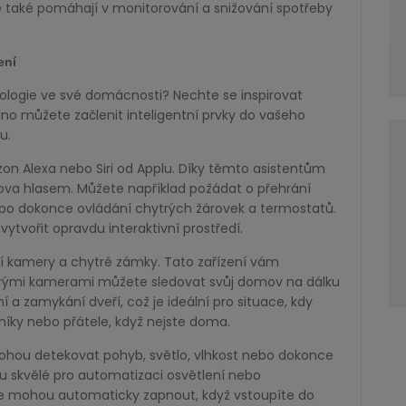
 také pomáhají v monitorování a snižování spotřeby
ení
hnologie ve své domácnosti? Nechte se inspirovat
dno můžete začlenit inteligentní prvky do vašeho
u.
on Alexa nebo Siri od Applu. Díky těmto asistentům
va hlasem. Můžete například požádat o přehrání
ebo dokonce ovládání chytrých žárovek a termostatů.
ytvořit opravdu interaktivní prostředí.
í kamery a chytré zámky. Tato zařízení vám
chytrými kamerami můžete sledovat svůj domov na dálku
 zamykání dveří, což je ideální pro situace, kdy
níky nebo přátele, když nejste doma.
hou detekovat pohyb, světlo, vlhkost nebo dokonce
u skvělé pro automatizaci osvětlení nebo
se mohou automaticky zapnout, když vstoupíte do