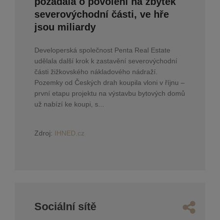
požádala o povolení na zbytek
severovýchodní části, ve hře
jsou miliardy
Developerská společnost Penta Real Estate
udělala další krok k zastavění severovýchodní
části žižkovského nákladového nádraží.
Pozemky od Českých drah koupila vloni v říjnu –
první etapu projektu na výstavbu bytových domů
už nabízí ke koupi, s...
Zdroj:
IHNED.cz
Sociální sítě