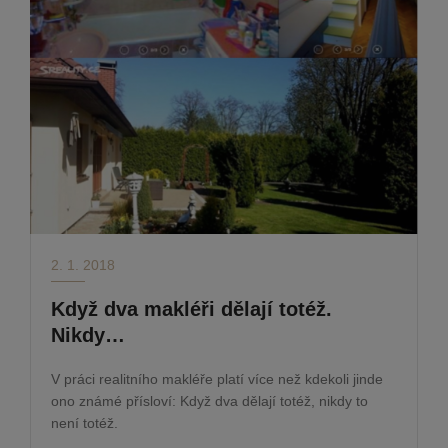
2. 1. 2018
Když dva makléři dělají totéž.
Nikdy…
V práci realitního makléře platí více než kdekoli jinde
ono známé přísloví: Když dva dělají totéž, nikdy to
není totéž.