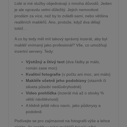
Lidé si mé služby objednávají z mnoha důvodů. Jeden
je ale opravdu velmi důležitý. Jejich nemovitost
prodám za více, než by to zvládli sami, nebo většina
realitních makléřů. Ano, protože, když dva dělají
totéž…
A co by tedy měl mít takový správný inzerát, aby byl
makléř vnímaný jako profesionál? Vše, co umožňují
inzertní servery. Tedy:
Výstižný a čtivý text
(dva řádky je málo,
román zase moc)
Kvalitní fotografie
(v počtu ani moc, ani málo)
Makléře včetně jeho podobizny
(otazník či
silueta působí nedůvěryhodně)
Video prohlídka
(inzerát má až o stovky %
větší návštěvnost)
A klidně ještě něco navíc, jako půdorysy a
podobně.
Podívejte se pro zajímavost na fotografii výše a lehce