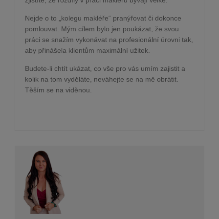
zjistíte, že rozdíly v práci makléřů bývají velké.
Nejde o to „kolegu makléře“ pranýřovat či dokonce
pomlouvat. Mým cílem bylo jen poukázat, že svou
práci se snažím vykonávat na profesionální úrovni tak,
aby přinášela klientům maximální užitek.
Budete-li chtít ukázat, co vše pro vás umím zajistit a
kolik na tom vyděláte, neváhejte se na mě obrátit.
Těším se na viděnou.