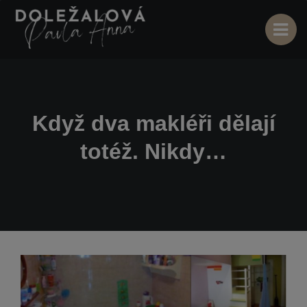
Když dva makléři dělají
totéž. Nikdy…