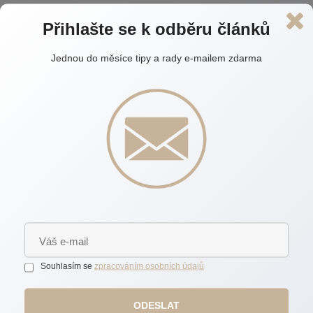
Přihlašte se k odběru článků
Pavla Anna Doležalová
Jednou do měsíce tipy a rady e-mailem zdarma
Nemovitosti srdcem i rozumem.
dolezalova@realors.cz
Souhlasím se
zpracováním osobních údajů
732 420 737
ODESLAT