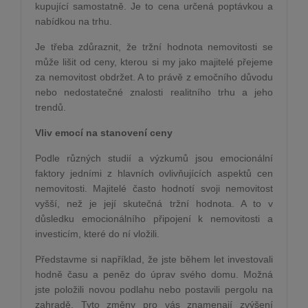
kupující samostatně. Je to cena určená poptávkou a
nabídkou na trhu.
Je třeba zdůraznit, že tržní hodnota nemovitosti se
může lišit od ceny, kterou si my jako majitelé přejeme
za nemovitost obdržet. A to právě z emočního důvodu
nebo nedostatečné znalosti realitního trhu a jeho
trendů.
Vliv emocí na stanovení ceny
Podle různých studií a výzkumů jsou emocionální
faktory jedními z hlavních ovlivňujících aspektů cen
nemovitosti. Majitelé často hodnotí svoji nemovitost
vyšší, než je její skutečná tržní hodnota. A to v
důsledku emocionálního připojení k nemovitosti a
investicím, které do ní vložili.
Představme si například, že jste během let investovali
hodně času a peněz do úprav svého domu. Možná
jste položili novou podlahu nebo postavili pergolu na
zahradě. Tyto změny pro vás znamenají zvýšení