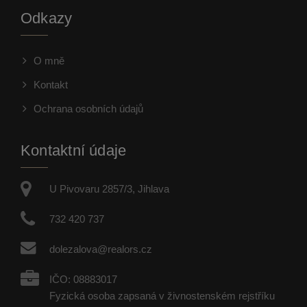
Odkazy
O mně
Kontakt
Ochrana osobních údajů
Kontaktní údaje
U Pivovaru 2857/3, Jihlava
732 420 737
dolezalova@realors.cz
IČO: 08883017
Fyzická osoba zapsaná v živnostenském rejstříku