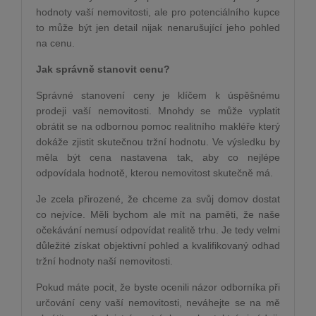
hodnoty vaší nemovitosti, ale pro potenciálního kupce
to může být jen detail nijak nenarušující jeho pohled
na cenu.
Jak správně stanovit cenu?
Správné stanovení ceny je klíčem k úspěšnému
prodeji vaší nemovitosti. Mnohdy se může vyplatit
obrátit se na odbornou pomoc realitního makléře který
dokáže zjistit skutečnou tržní hodnotu. Ve výsledku by
měla být cena nastavena tak, aby co nejlépe
odpovídala hodnotě, kterou nemovitost skutečně má.
Je zcela přirozené, že chceme za svůj domov dostat
co nejvíce. Měli bychom ale mít na paměti, že naše
očekávání nemusí odpovídat realitě trhu. Je tedy velmi
důležité získat objektivní pohled a kvalifikovaný odhad
tržní hodnoty naší nemovitosti.
Pokud máte pocit, že byste ocenili názor odborníka při
určování ceny vaší nemovitosti, neváhejte se na mě