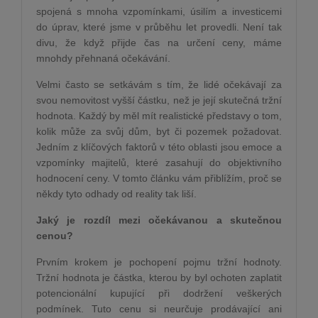
spojená s mnoha vzpomínkami, úsilím a investicemi
do úprav, které jsme v průběhu let provedli. Není tak
divu, že když přijde čas na určení ceny, máme
mnohdy přehnaná očekávání.
Velmi často se setkávám s tím, že lidé očekávají za
svou nemovitost vyšší částku, než je její skutečná tržní
hodnota. Každý by měl mít realistické představy o tom,
kolik může za svůj dům, byt či pozemek požadovat.
Jedním z klíčových faktorů v této oblasti jsou emoce a
vzpomínky majitelů, které zasahují do objektivního
hodnocení ceny. V tomto článku vám přiblížím, proč se
někdy tyto odhady od reality tak liší.
Jaký je rozdíl mezi očekávanou a skutečnou
cenou?
Prvním krokem je pochopení pojmu tržní hodnoty.
Tržní hodnota je částka, kterou by byl ochoten zaplatit
potencionální kupující při dodržení veškerých
podmínek. Tuto cenu si neurčuje prodávající ani