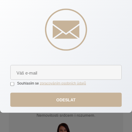
ten váš začal na pevných a spolehlivých základech.
Díky individuálnímu přístupu, zkušenostem a
mentálnímu koučinku vás provedu celým procesem s
jistotou a klidem.
Souhlasím se
zpracováním osobních údajů
Pavla Anna Doležalová
ODESLAT
Nemovitosti srdcem i rozumem.