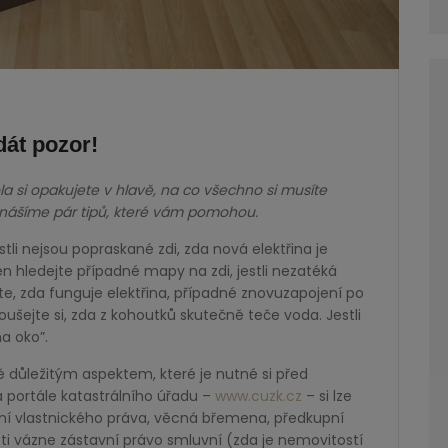
dát pozor!
la si opakujete v hlavě, na co všechno si musíte
řinášíme pár tipů, které vám pomohou.
stli nejsou popraskané zdi, zda nová elektřina je
n hledejte případné mapy na zdi, jestli nezatéká
, zda funguje elektřina, případné znovuzapojení po
ušejte si, zda z kohoutků skutečně teče voda. Jestli
a oko”.
důležitým aspektem, které je nutné si před
 portále katastrálního úřadu –
www.cuzk.cz
– si lze
ní vlastnického práva, věcná břemena, předkupní
sti vázne zástavní právo smluvní (zda je nemovitostí