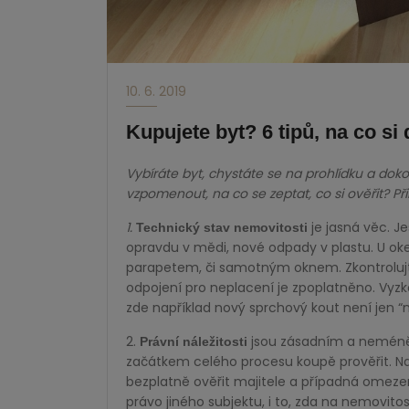
10. 6. 2019
Kupujete byt? 6 tipů, na co si 
Vybíráte byt, chystáte se na prohlídku a doko
vzpomenout, na co se zeptat, co si ověřit? P
1.
je jasná věc. Je
Technický stav nemovitosti
opravdu v mědi, nové odpady v plastu. U oke
parapetem, či samotným oknem. Zkontrolujte
odpojení pro neplacení je zpoplatněno. Vyzko
zde například nový sprchový kout není jen “n
2.
jsou zásadním a neméně 
Právní náležitosti
začátkem celého procesu koupě prověřit. Na
bezplatně ověřit majitele a případná omeze
právo jiného subjektu, i to, zda na nemovito