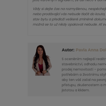
jsou varovným signálem, že asi něco v domě 
Vždy si dejte čas na rozmyšlenou, nespěchejte
nebo prodávající vás nebude tlačit do kouta,
stav bytu a předloží veškeré zmíněné dokume
možná se to už nikdy opakovat nebude. Ať své
Autor:
Pavla Anna Do
S oceněním nejlepší realit
stavebnictví, odhadu nemov
prodej nemovitostí – pomáh
potřebám a životnímu styl
aby ten váš začal na pevný
přístupu, zkušenostem a 
jistotou a klidem.