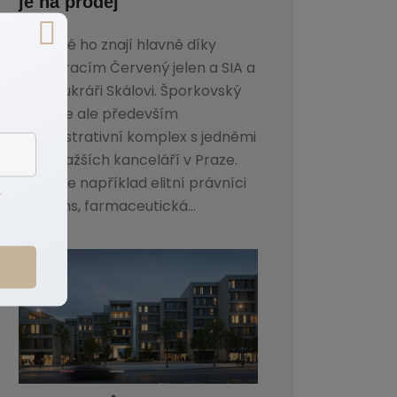
je na prodej
Pražané ho znají hlavně díky
restauracím Červený jelen a SIA a
také cukráři Skálovi. Šporkovský
palác je ale především
administrativní komplex s jedněmi
z nejdražších kanceláří v Praze.
Sídlí zde například elitní právníci
h
Dentons, farmaceutická...