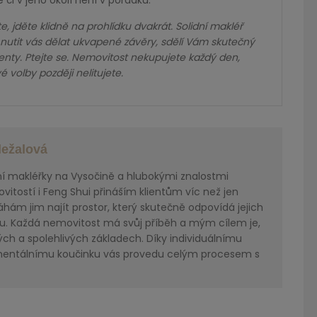
či v jeho okolí není v pořádku.
, jděte klidně na prohlídku dvakrát. Solidní makléř
 nutit vás dělat ukvapené závěry, sdělí Vám skutečný
nty. Ptejte se. Nemovitost nekupujete každý den,
 volby později nelitujete.
ležalová
ní makléřky na Vysočině a hlubokými znalostmi
itostí i Feng Shui přináším klientům víc než jen
ám jim najít prostor, který skutečně odpovídá jejich
u. Každá nemovitost má svůj příběh a mým cílem je,
ch a spolehlivých základech. Díky individuálnímu
mentálnímu koučinku vás provedu celým procesem s