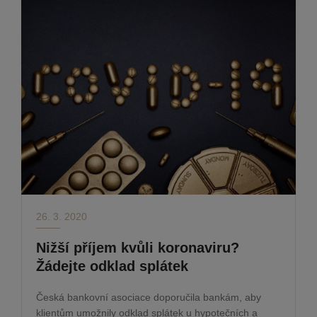
26. 3. 2020
Nižší příjem kvůli koronaviru?
Žádejte odklad splátek
Česká bankovní asociace doporučila bankám, aby
klientům umožnily odklad splátek u hypotečních a