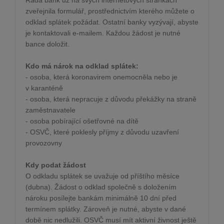
Řada bank už na svých internetových stránkách
zveřejnila formulář, prostřednictvím kterého můžete o
odklad splátek požádat. Ostatní banky vyzývají, abyste
je kontaktovali e-mailem. Každou žádost je nutné
bance doložit.
Kdo má nárok na odklad splátek:
- osoba, která koronavirem onemocněla nebo je
v karanténě
- osoba, která nepracuje z důvodu překážky na straně
zaměstnavatele
- osoba pobírající ošetřovné na dítě
- OSVČ, které poklesly příjmy z důvodu uzavření
provozovny
Kdy podat žádost
O odkladu splátek se uvažuje od příštího měsíce
(dubna). Žádost o odklad společně s doložením
nároku posílejte bankám minimálně 10 dní před
termínem splátky. Zároveň je nutné, abyste v dané
době nic nedlužili. OSVČ musí mít aktivní živnost ještě