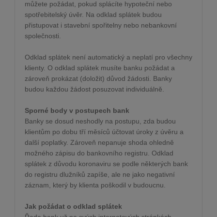
můžete požádat, pokud splácíte hypoteční nebo
spotřebitelský úvěr. Na odklad splátek budou
přistupovat i stavební spořitelny nebo nebankovní
společnosti.
Odklad splátek není automatický a neplatí pro všechny
klienty. O odklad splátek musíte banku požádat a
zároveň prokázat (doložit) důvod žádosti. Banky
budou každou žádost posuzovat individuálně.
Sporné body v postupech bank
Banky se dosud neshodly na postupu, zda budou
klientům po dobu tří měsíců účtovat úroky z úvěru a
další poplatky. Zároveň nepanuje shoda ohledně
možného zápisu do bankovního registru. Odklad
splátek z důvodu koronaviru se podle některých bank
do registru dlužníků zapíše, ale ne jako negativní
záznam, který by klienta poškodil v budoucnu.
Jak požádat o odklad splátek