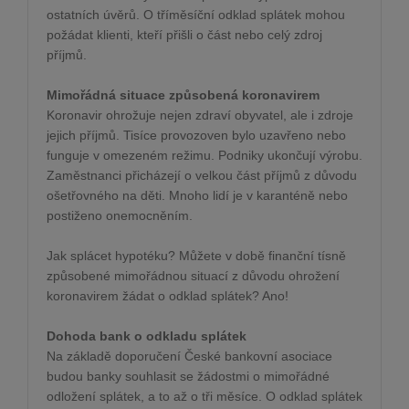
ostatních úvěrů. O tříměsíční odklad splátek mohou
požádat klienti, kteří přišli o část nebo celý zdroj
příjmů.
Mimořádná situace způsobená koronavirem
Koronavir ohrožuje nejen zdraví obyvatel, ale i zdroje
jejich příjmů. Tisíce provozoven bylo uzavřeno nebo
funguje v omezeném režimu. Podniky ukončují výrobu.
Zaměstnanci přicházejí o velkou část příjmů z důvodu
ošetřovného na děti. Mnoho lidí je v karanténě nebo
postiženo onemocněním.
Jak splácet hypotéku? Můžete v době finanční tísně
způsobené mimořádnou situací z důvodu ohrožení
koronavirem žádat o odklad splátek? Ano!
Dohoda bank o odkladu splátek
Na základě doporučení České bankovní asociace
budou banky souhlasit se žádostmi o mimořádné
odložení splátek, a to až o tři měsíce. O odklad splátek