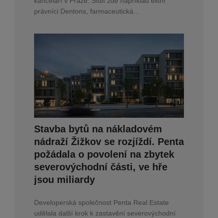
kanceláří v Praze. Sídlí zde například elitní
právníci Dentons, farmaceutická...
Stavba bytů na nákladovém
nádraží Žižkov se rozjíždí. Penta
požádala o povolení na zbytek
severovýchodní části, ve hře
jsou miliardy
Developerská společnost Penta Real Estate
udělala další krok k zastavění severovýchodní