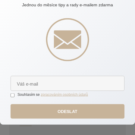
nemovitostí – pomáhám jim najít prostor, který
Jednou do měsíce tipy a rady e-mailem zdarma
skutečně odpovídá jejich potřebám a životnímu stylu.
Každá nemovitost má svůj příběh a mým cílem je, aby
ten váš začal na pevných a spolehlivých základech.
Díky individuálnímu přístupu, zkušenostem a
mentálnímu koučinku vás provedu celým procesem s
jistotou a klidem.
Souhlasím se
zpracováním osobních údajů
ODESLAT
Pavla Anna Doležalová