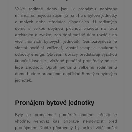
Velké rodinné domy jsou k pronájmu nabízeny
minimálně, největší zájem je na trhu o bytové jednotky
o malých nebo středních dispozicích. U rodinných
domů s velkou obytnou plochou přizvěte na radu
architekta a zvažte, zda není možné dům rozdělit na
více menších bytových jednotek. Samozřejmostí je
vlastní sociální zařízení, vlastní vstup a soukromé
odpočty energií. Stavební úpravy představují vysokou
finanční investici, vložené peněžní prostředky se ale
lépe zhodnotí. Oproti jednomu velkému rodinnému
domu budete pronajímat například 5 malých bytových
jednotek.
Pronájem bytové jednotky
Byty se pronajímají poměrně snadno, přesto je
vhodné, věnovat čas přípravě nemovitosti před
pronájmem. Dobře připravený byt osloví větší počet