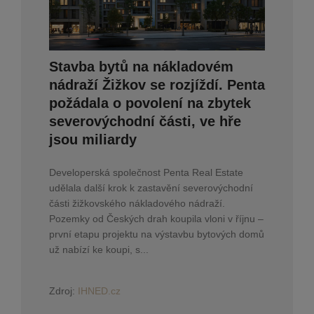
Stavba bytů na nákladovém
nádraží Žižkov se rozjíždí. Penta
požádala o povolení na zbytek
severovýchodní části, ve hře
jsou miliardy
Developerská společnost Penta Real Estate
udělala další krok k zastavění severovýchodní
části žižkovského nákladového nádraží.
Pozemky od Českých drah koupila vloni v říjnu –
první etapu projektu na výstavbu bytových domů
už nabízí ke koupi, s...
Zdroj:
IHNED.cz