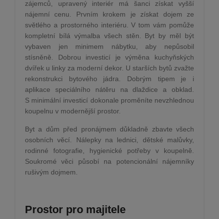
zájemců, upravený interiér má šanci získat vyšší
nájemní cenu. Prvním krokem je získat dojem ze
světlého a prostorného interiéru. V tom vám pomůže
kompletní bílá výmalba všech stěn. Byt by měl být
vybaven jen minimem nábytku, aby nepůsobil
stísněně. Dobrou investicí je výměna kuchyňských
dvířek u linky za moderní dekor. U starších bytů zvažte
rekonstrukci bytového jádra. Dobrým tipem je i
aplikace speciálního nátěru na dlaždice a obklad.
S minimální investicí dokonale proměníte nevzhlednou
koupelnu v modernější prostor.
Byt a dům před pronájmem důkladně zbavte všech
osobních věcí. Nálepky na lednici, dětské malůvky,
rodinné fotografie, hygienické potřeby v koupelně.
Soukromé věci působí na potencionální nájemníky
rušivým dojmem.
Prostor pro majitele