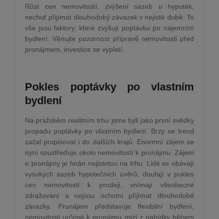
Růst cen nemovitostí, zvýšení sazeb u hypoték,
nechuť přijímat dlouhodobý závazek v nejisté době. To
vše jsou faktory, které zvyšují poptávku po nájemním
bydlení. Věnujte pozornost přípravě nemovitosti před
pronájmem, investice se vyplatí.
Pokles poptávky po vlastním
bydlení
Na pražském realitním trhu jsme byli jako první svědky
propadu poptávky po vlastním bydlení. Brzy se trend
začal propisovat i do dalších krajů. Enormní zájem se
nyní soustřeďuje okolo nemovitostí k pronájmu. Zájem
o pronájmy je hnán nejistotou na trhu. Lidé se obávají
vysokých sazeb hypotečních úvěrů, doufají v pokles
cen nemovitostí k prodeji, vnímají všeobecné
zdražování a nejsou ochotni přijímat dlouhodobé
závazky. Pronájem představuje flexibilní bydlení,
nemovitosti určené k pronájmu mizí z nabídky během