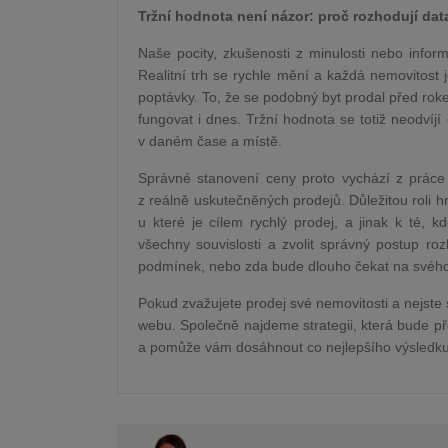
Tržní hodnota není názor: proč rozhodují data
Naše pocity, zkušenosti z minulosti nebo info
Realitní trh se rychle mění a každá nemovitost j
poptávky. To, že se podobný byt prodal před rok
fungovat i dnes. Tržní hodnota se totiž neodvíjí
v daném čase a místě.
Správné stanovení ceny proto vychází z práce s
z reálně uskutečněných prodejů. Důležitou roli hr
u které je cílem rychlý prodej, a jinak k té, 
všechny souvislosti a zvolit správný postup r
podmínek, nebo zda bude dlouho čekat na svéh
Pokud zvažujete prodej své nemovitosti a nejste si
webu. Společně najdeme strategii, která bude př
a pomůže vám dosáhnout co nejlepšího výsledku