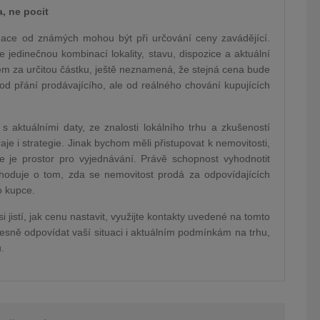
, ne pocit
rmace od známých mohou být při určování ceny zavádějící.
e jedinečnou kombinací lokality, stavu, dispozice a aktuální
em za určitou částku, ještě neznamená, že stejná cena bude
 od přání prodávajícího, ale od reálného chování kupujících
 aktuálními daty, ze znalosti lokálního trhu a zkušeností
aje i strategie. Jinak bychom měli přistupovat k nemovitosti,
kde je prostor pro vyjednávání. Právě schopnost vyhodnotit
ozhoduje o tom, zda se nemovitost prodá za odpovídajících
o kupce.
 jistí, jak cenu nastavit, využijte kontakty uvedené na tomto
esně odpovídat vaší situaci i aktuálním podmínkám na trhu,
.