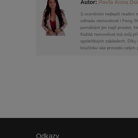
Autor:
Pavla Anna Do
S oceněním nejlepší realitní 
odhadu nemovitostí i Feng Shu
pomáhám jim najít prostor, kt
Každá nemovitost má svůj pří
spolehlivých základech. Díky
koučinku vás provedu celým p
Odkazy