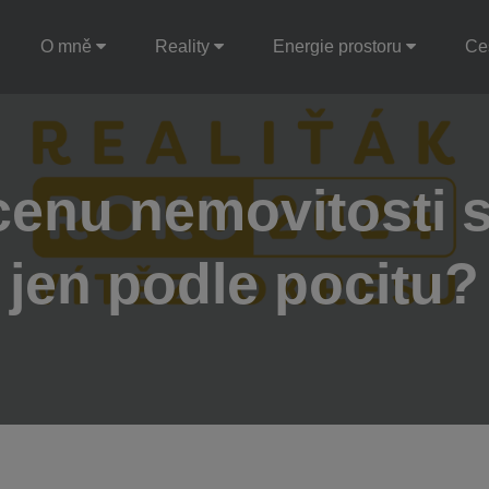
O mně
Reality
Energie prostoru
Ce
cenu nemovitosti 
jen podle pocitu?