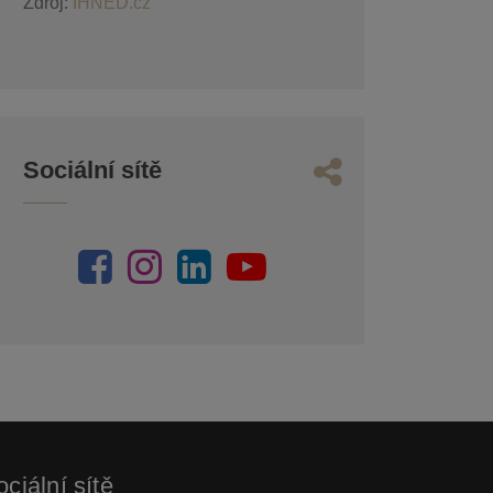
Zdroj:
IHNED.cz
Sociální sítě
ciální sítě