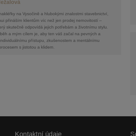
ležalová
makléřky na Vysočině a hlubokými znalostmi stavebnictví,
i přináším klientům víc než jen prodej nemovitostí –
erý skutečně odpovídá jejich potřebám a životnímu stylu.
běh a mým cílem je, aby ten váš začal na pevných a
 individuálnímu přístupu, zkušenostem a mentálnímu
rocesem s jistotou a klidem.
Kontaktní údaje
So