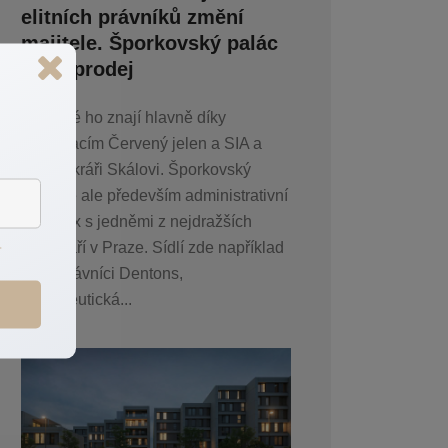
elitních právníků změní
majitele. Šporkovský palác
je na prodej
Pražané ho znají hlavně díky
restauracím Červený jelen a SIA a
také cukráři Skálovi. Šporkovský
palác je ale především administrativní
komplex s jedněmi z nejdražších
ů
kanceláří v Praze. Sídlí zde například
elitní právníci Dentons,
farmaceutická...