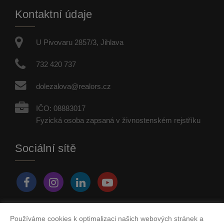
Kontaktní údaje
U Pivovaru 2857/3, Jihlava
732 420 737
dolezalova@realors.cz
IČO: 08883017
Fyzická osoba zapsaná v živnostenském rejstříku
Sociální sítě
Používáme cookies k optimalizaci našich webových stránek a