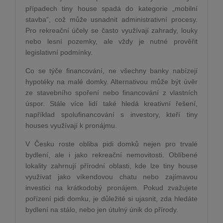
případech tiny house spadá do kategorie „mobilní
stavba“, což může usnadnit administrativní procesy.
Pro rekreační účely se často využívají zahrady, louky
nebo lesní pozemky, ale vždy je nutné prověřit
legislativní podmínky.
Co se týče financování, ne všechny banky nabízejí
hypotéky na malé domky. Alternativou může být úvěr
ze stavebního spoření nebo financování z vlastních
úspor. Stále více lidí také hledá kreativní řešení,
například spolufinancování s investory, kteří tiny
houses využívají k pronájmu.
V Česku roste obliba pidi domků nejen pro trvalé
bydlení, ale i jako rekreační nemovitosti. Oblíbené
lokality zahrnují přírodní oblasti, kde lze tiny house
využívat jako víkendovou chatu nebo zajímavou
investici na krátkodobý pronájem. Pokud zvažujete
pořízení pidi domku, je důležité si ujasnit, zda hledáte
bydlení na stálo, nebo jen útulný únik do přírody.