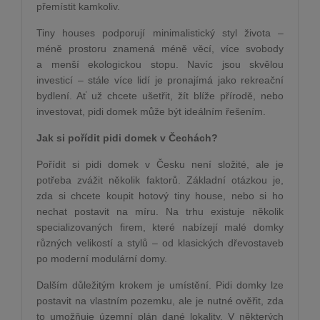
přemístit kamkoliv.
Tiny houses podporují minimalistický styl života –
méně prostoru znamená méně věcí, více svobody
a menší ekologickou stopu. Navíc jsou skvělou
investicí – stále více lidí je pronajímá jako rekreační
bydlení. Ať už chcete ušetřit, žít blíže přírodě, nebo
investovat, pidi domek může být ideálním řešením.
Jak si pořídit pidi domek v Čechách?
Pořídit si pidi domek v Česku není složité, ale je
potřeba zvážit několik faktorů. Základní otázkou je,
zda si chcete koupit hotový tiny house, nebo si ho
nechat postavit na míru. Na trhu existuje několik
specializovaných firem, které nabízejí malé domky
různých velikostí a stylů – od klasických dřevostaveb
po moderní modulární domy.
Dalším důležitým krokem je umístění. Pidi domky lze
postavit na vlastním pozemku, ale je nutné ověřit, zda
to umožňuje územní plán dané lokality. V některých