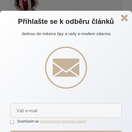
Přihlašte se k odběru článků
Autor:
Pavla Anna Doležalová
Jednou do měsíce tipy a rady e-mailem zdarma
S oceněním nejlepší realitní makléřky na Vysočině a
hlubokými znalostmi stavebnictví, odhadu nemovitostí i
Feng Shui přináším klientům víc než jen prodej
nemovitostí – pomáhám jim najít prostor, který
skutečně odpovídá jejich potřebám a životnímu stylu.
Každá nemovitost má svůj příběh a mým cílem je, aby
ten váš začal na pevných a spolehlivých základech.
Díky individuálnímu přístupu, zkušenostem a
mentálnímu koučinku vás provedu celým procesem s
jistotou a klidem.
Souhlasím se
zpracováním osobních údajů