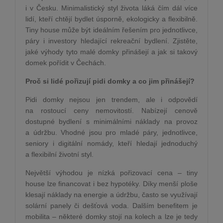
i v Česku. Minimalistický styl života láká čím dál více
lidí, kteří chtějí bydlet úsporně, ekologicky a flexibilně.
Tiny house může být ideálním řešením pro jednotlivce,
páry i investory hledající rekreační bydlení. Zjistěte,
jaké výhody tyto malé domky přinášejí a jak si takový
domek pořídit v Čechách.
Proč si lidé pořizují pidi domky a co jim přinášejí?
Pidi domky nejsou jen trendem, ale i odpovědí
na rostoucí ceny nemovitostí. Nabízejí cenově
dostupné bydlení s minimálními náklady na provoz
a údržbu. Vhodné jsou pro mladé páry, jednotlivce,
seniory i digitální nomády, kteří hledají jednoduchý
a flexibilní životní styl.
Největší výhodou je nízká pořizovací cena – tiny
house lze financovat i bez hypotéky. Díky menší ploše
klesají náklady na energie a údržbu, často se využívají
solární panely či dešťová voda. Dalším benefitem je
mobilita – některé domky stojí na kolech a lze je tedy