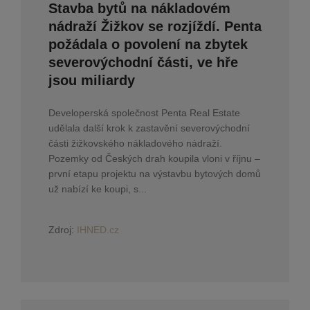
Stavba bytů na nákladovém
nádraží Žižkov se rozjíždí. Penta
požádala o povolení na zbytek
severovýchodní části, ve hře
jsou miliardy
Developerská společnost Penta Real Estate
udělala další krok k zastavění severovýchodní
části žižkovského nákladového nádraží.
Pozemky od Českých drah koupila vloni v říjnu –
první etapu projektu na výstavbu bytových domů
už nabízí ke koupi, s...
Zdroj:
IHNED.cz