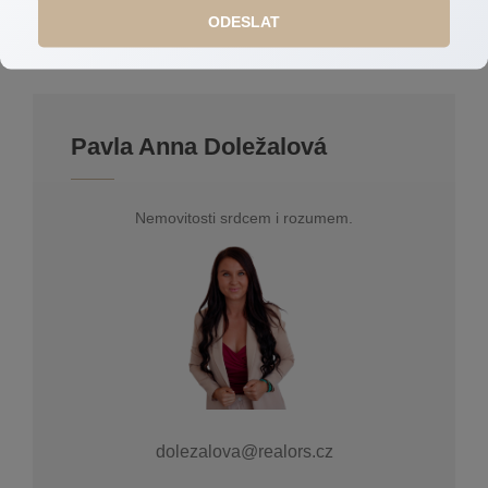
ODESLAT
Pavla Anna Doležalová
Nemovitosti srdcem i rozumem.
dolezalova@realors.cz