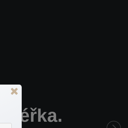
akléřka.